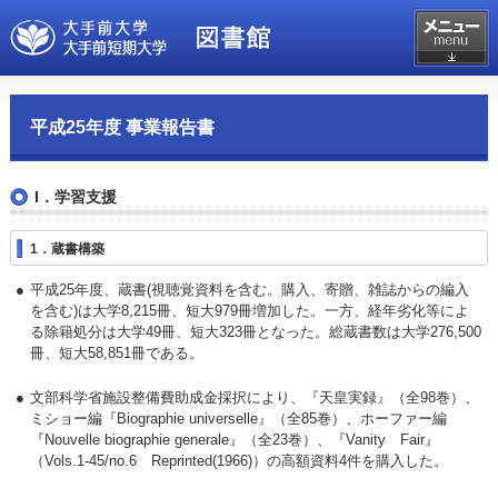
平成25年度 事業報告書
I．学習支援
1．蔵書構築
平成25年度、蔵書(視聴覚資料を含む。購入、寄贈、雑誌からの編入
を含む)は大学8,215冊、短大979冊増加した。一方、経年劣化等によ
る除籍処分は大学49冊、短大323冊となった。総蔵書数は大学276,500
冊、短大58,851冊である。
文部科学省施設整備費助成金採択により、『天皇実録』（全98巻）、
ミショー編『Biographie universelle』（全85巻）、ホーファー編
『Nouvelle biographie generale』（全23巻）、『Vanity Fair』
（Vols.1-45/no.6 Reprinted(1966)）の高額資料4件を購入した。