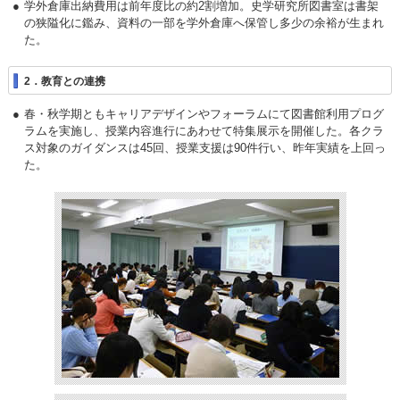
学外倉庫出納費用は前年度比の約2割増加。史学研究所図書室は書架
の狭隘化に鑑み、資料の一部を学外倉庫へ保管し多少の余裕が生まれ
た。
2．教育との連携
春・秋学期ともキャリアデザインやフォーラムにて図書館利用プログ
ラムを実施し、授業内容進行にあわせて特集展示を開催した。各クラ
ス対象のガイダンスは45回、授業支援は90件行い、昨年実績を上回っ
た。