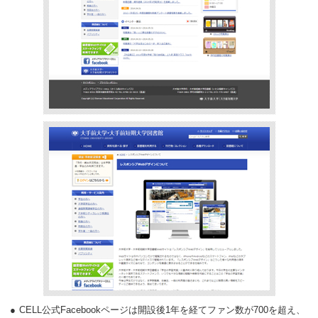
CELL公式Facebookページは開設後1年を経てファン数が700を超え、