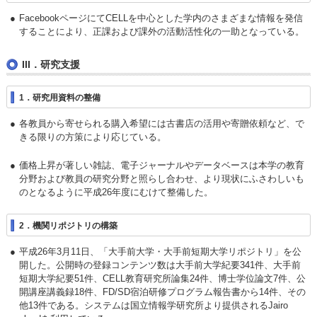
FacebookページにてCELLを中心とした学内のさまざまな情報を発信
することにより、正課および課外の活動活性化の一助となっている。
III．研究支援
1．研究用資料の整備
各教員から寄せられる購入希望には古書店の活用や寄贈依頼など、で
きる限りの方策により応じている。
価格上昇が著しい雑誌、電子ジャーナルやデータベースは本学の教育
分野および教員の研究分野と照らし合わせ、より現状にふさわしいも
のとなるように平成26年度にむけて整備した。
2．機関リポジトリの構築
平成26年3月11日、「大手前大学・大手前短期大学リポジトリ」を公
開した。公開時の登録コンテンツ数は大手前大学紀要341件、大手前
短期大学紀要51件、CELL教育研究所論集24件、博士学位論文7件、公
開講座講義録18件、FD/SD宿泊研修プログラム報告書から14件、その
他13件である。システムは国立情報学研究所より提供されるJairo