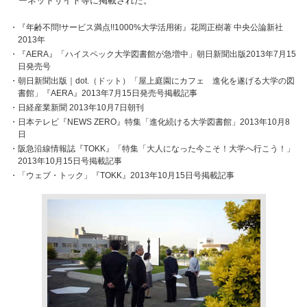
ーネットサイト等に掲載された。
『年齢不問!サービス満点!!1000%大学活用術』花岡正樹著 中央公論新社
2013年
『AERA』「ハイスペック大学図書館が急増中」朝日新聞出版2013年7月15
日発売号
朝日新聞出版｜dot.（ドット）「屋上庭園にカフェ 進化を遂げる大学の図
書館」『AERA』2013年7月15日発売号掲載記事
日経産業新聞 2013年10月7日朝刊
日本テレビ『NEWS ZERO』特集「進化続ける大学図書館」2013年10月8
日
阪急沿線情報誌『TOKK』「特集「大人になった今こそ！大学へ行こう！」
2013年10月15日号掲載記事
「ウェブ・トック」『TOKK』2013年10月15日号掲載記事