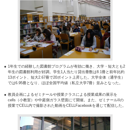
1年生での経験した図書館プログラムが有効に働き、大学・短大とも2
年生の図書館利用が好調。学生1人当たり貸出冊数は8.1冊と前年比約
13ポイント、短大2.67冊で20ポイント上昇した。大学全体（通学生）
では6.95冊となり、ほぼ全国平均値（私立大学7冊）並みとなった。
教員企画によるゼミナールや授業クラスによる授業成果の展示を
cells（小教室）や中庭側ガラス壁面にて開催。また、ゼミナールIIの
授業でCELL内で撮影された動画をCELLFacebookを通じて配信した。