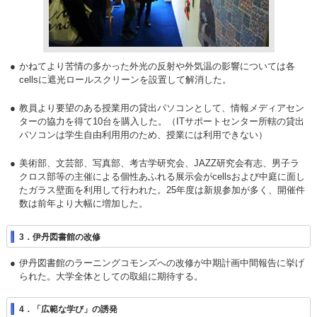
かねてより苦情の多かった外光の反射や外気温の影響については各
cellsに遮光ロールスクリーンを設置して解消した。
教員より要望のある授業用の貸出パソコンとして、情報メディアセン
ターの協力を得て10台を購入した。（ITサポートセンター所轄の貸出
パソコンは学生自由利用用のため、授業には利用できない）
美術部、文芸部、写真部、考古学研究会、JAZZ研究会有志、男子ラ
クロス部等の主催による個性あふれる展示会がcellsおよび中庭に面し
たガラス壁面を利用して行われた。25年度は新規参加が多く、開催件
数は前年より大幅に増加した。
3．伊丹図書館の改修
伊丹図書館のラーニングコモンズへの改修が中期計画中間報告に挙げ
られた。大学全体としての取組に期待する。
4．「広範な学び」の誘発