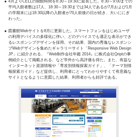
4月よりCELLの開館時間を8:30～19:30に延長した。8:30～9:00までの
平均入館者数は17人、18:30～19:30までは34人であるが7月および1月
の学期末には18:30以降の入館者が70人前後の日が続き、大いににぎ
わった。
図書館Webサイトを8月に更新した。スマートフォンをはじめユーザ
の利用デバイスの多様化に伴い、どのデバイスでも適正な表示ができ
るレスポンシブデザインを採用。その結果、国内の秀逸なレスポンシ
ブWebデザインを集めたギャラリーサイト「Responsive Web Design
JP」に紹介される、『Web制作会社年鑑 2014』に株式会社Qriptの事
例紹介として掲載される、など学外から高評価を得た。また、有益な
インターネット資源情報や「専攻別情報探索ガイド」、「テーマ別情
報探索ガイド」など提供し、利用者にとってわかりやすくて有意義な
サイトとなるように意図した結果、利用者からも好評である。