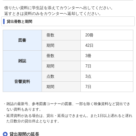
借りたい資料に学生証を添えてカウンターへ出してください。
返すときは資料のみをカウンターへ返却してください。
貸出冊数と期間
冊数
20冊
図書
期間
42日
冊数
3冊
雑誌
期間
7日
点数
3点
音響資料
期間
7日
雑誌の最新号、参考図書コーナーの図書、一部を除く映像資料など貸出でき
ない資料もあります。
延滞資料がある場合は、貸出・延長はできません。また1日以上遅れると遅れ
た日数分の貸出停止となります。
貸出期間の延長