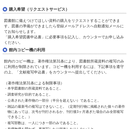
購入希望（リクエストサービス）
図書館に備えつけてほしい資料の購入をリクエストすることができま
す。図書の準備ができましたら登録メールアドレスへ自動通知メールに
てお知らせします。
「購入希望図書申込書」に必要事項を記入し、カウンターでお申し込み
ください。
館内コピー機の利用
館内のコピー機は、著作権法第31条により、図書館所蔵資料の複写のみ
に利用が制限されています。コピー機を利用するには、下記事項を遵守
の上、「文献複写申込書」をカウンターへ提出してください。
（著作権法第31条による制限事項）
本学図書館の所蔵資料であること。
調査研究が目的であること。
公表された著作物の一部分（半分を超えない）であること。
雑誌の最新号の複写はできないこと。（定期刊行物に掲載された個々の著作
物にあっては、次号が刊行されるか、刊行後3ヶ月過ぎた場合のみ全部複写
できること。）
複写部数は、一人につき一部のみであること。
有償無償を問わず、再複写したり頒布したりしないこと。