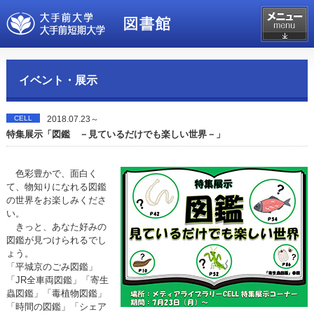
イベント・展示
CELL
2018.07.23～
特集展示「図鑑 －見ているだけでも楽しい世界－」
色彩豊かで、面白く
て、物知りになれる図鑑
の世界をお楽しみくださ
い。
きっと、あなた好みの
図鑑が見つけられるでし
ょう。
「平城京のごみ図鑑」
「JR全車両図鑑」「寄生
蟲図鑑」「毒植物図鑑」
「時間の図鑑」「シェア