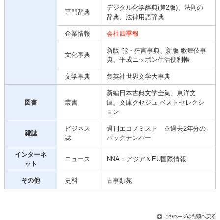
デジタル化学辞典(第2版)、法則の
専門辞典
辞典、法律用語辞典
企業情報
会社四季報
新版 能・狂言事典、新版 歌舞伎事
文化事典
典、平成ニッポン生活便利帳
文学事典
集英社世界文学大事典
新編日本古典文学全集、東洋文
図書
叢書
庫、文庫クセジュ ベストセレクシ
ョン
ビジネス
週刊エコノミスト ※過去2年分の
雑誌
誌
バックナンバー
インターネ
ニュース
NNA：アジア＆EU国際情報
ット
その他
史料
古事類苑