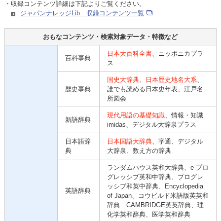
・収録コンテンツ詳細は下記よりご覧ください。
ジャパンナレッジLib 収録コンテンツ一覧
おもなコンテンツ・検索対象データ・特徴など
日本大百科全書
、ニッポニカプラ
百科事典
ス
国史大辞典
、
日本歴史地名大系
、
歴史事典
誰でも読める日本史年表、江戸名
所図会
現代用語の基礎知識
、情報・知識
新語辞典
imidas、デジタル大辞泉プラス
日本語辞
日本国語大辞典
、字通、デジタル
典
大辞泉、数え方の辞典
ランダムハウス英和大辞典、e-プロ
グレッシブ英和中辞典、プログレ
ッシブ和英中辞典、Encyclopedia
英語辞典
of Japan、コウビルド米語版英英和
辞典 CAMBRIDGE英英辞典、理
化学英和辞典、医学英和辞典